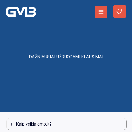
Pereiti
prie
PATEIKTI UŽKLAUSĄ
turinio
DAŽNIAUSIAI UŽDUODAMI KLAUSIMAI
Kaip veikia gmb.lt?