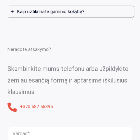
Kaip užtikrinate gaminio kokybę?
Neradote atsakymo?
Skambinkite mums telefonu arba užpildykite
žemiau esančią formą ir aptarsime iškilusius
klausimus.
+370 682 56895
V
a