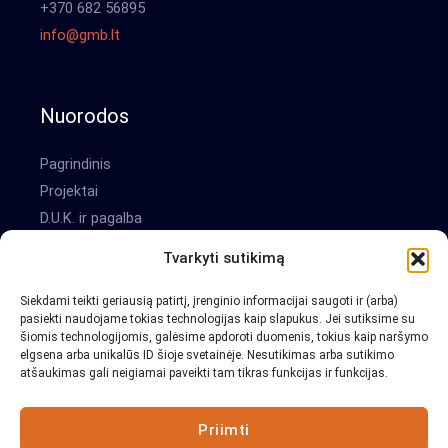
+370 682 56895
info@gmb.lt
Nuorodos
Pagrindinis
Projektai
D.U.K. ir pagalba
Apie mus
Tvarkyti sutikimą
Siekdami teikti geriausią patirtį, įrenginio informacijai saugoti ir (arba)
Informacija
pasiekti naudojame tokias technologijas kaip slapukus. Jei sutiksime su
šiomis technologijomis, galėsime apdoroti duomenis, tokius kaip naršymo
elgsena arba unikalūs ID šioje svetainėje. Nesutikimas arba sutikimo
Kontaktinė informacija
atšaukimas gali neigiamai paveikti tam tikras funkcijas ir funkcijas.
Privatumo politika
Naudojimo taisyklės
Priimti